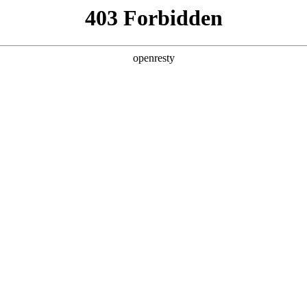
企业业务
个人业务
了解我们
投资者
公共服务
>
智慧能源管理系统方案
合能源管理系统，支持工业、园区、楼宇、公共设施等多种用能
EN
Global